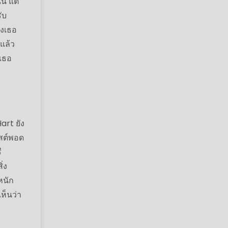
้น แต่
ับ
องเธอ
่แล้ว
เธอ
art ยัง
ฮสต์พอด
ี
่ง
หนัก
ห็นว่า