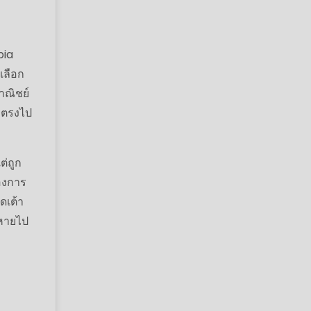
bia
เลือก
าณิชย์
มตรงไป
่ถูก
้องการ
ดเต้า
ยหายไป