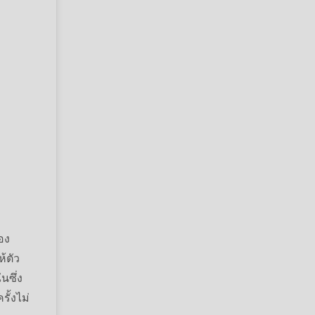
อง
้ตัว
นซึ่ง
รั้งไม่