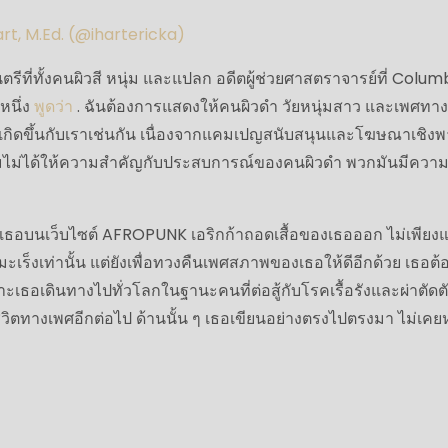
art, M.Ed. (@ihartericka)
ที่ทั้งคนผิวสี หนุ่ม และแปลก อดีตผู้ช่วยศาสตราจารย์ที่ Colum
หนึ่ง
พูดว่า
. ฉันต้องการแสดงให้คนผิวดำ วัยหนุ่มสาว และเพศทาง
ก็เกิดขึ้นกับเราเช่นกัน เนื่องจากแคมเปญสนับสนุนและโฆษณาเชิงพ
้านมไม่ได้ให้ความสำคัญกับประสบการณ์ของคนผิวดำ พวกมันมีควา
ธอบนเว็บไซต์ AFROPUNK เอริกก้าถอดเสื้อของเธอออก ไม่เพียงแต
มะเร็งเท่านั้น แต่ยังเพื่อทวงคืนเพศสภาพของเธอให้ดีอีกด้วย เธอต
าะเธอเดินทางไปทั่วโลกในฐานะคนที่ต่อสู้กับโรคเรื้อรังและผ่าตัดตั
มีชีวิตทางเพศอีกต่อไป ด้านนั้น ๆ เธอเขียนอย่างตรงไปตรงมา ไม่เค