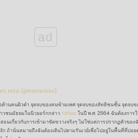
ad
art, M.Ed. (@ihartericka)
ต่อต้านคนผิวดำ จุดจบของคนข้ามเพศ จุดจบของลัทธิชนชั้น จุดจบข
เยาวชนมัธยมในนิวยอร์กกล่าว
Yahoo
ในปี พ.ศ. 2564 ฉันต้องการให
ะสอนเกี่ยวกับการเข้ามาขัดขวางจริงๆ ไม่ใช่แค่การปรากฏตัวของฉั
งัก ถ้านั่นหมายถึงฉันต้องเดินไปตามรันเวย์เพื่อไปอยู่ในพื้นที่ที่บ่อยค