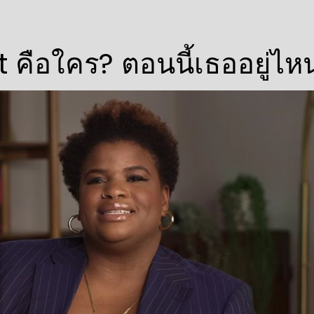
t คือใคร? ตอนนี้เธออยู่ไห