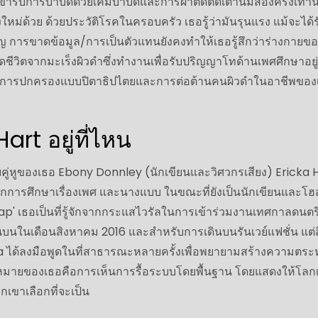
เข้ารับการบำบัดด้วยเคมีบำบัดและการผ่าตัดตัดเต้านมสองครั้งเท่านั
ใหม่ด้วย ด้วยประวัติโรคในครอบครัว เธอรู้ว่ามันรุนแรง แม้จะได้ร
าญ การขาดข้อมูล/การเป็นตัวแทนยังคงทำให้เธอรู้สึกว่าร่างกายข
้รอดชีวิตจากมะเร็งผิวดำซึ่งทำงานเพื่อรับปริญญาโทด้านเพศศึกษาอยู
่ระบบการปกครองแบบปิตาธิปไตยและการต่อต้านคนผิวดำในอาชีพของ
art อยู่ที่ไหน
กับคู่หูของเธอ Ebony Donnley (นักเขียนและวิศวกรเสียง) Ericka H
นักการศึกษาเรื่องเพศ และนางแบบ ในขณะที่ยังเป็นนักเขียนและโ
p' เธอเป็นที่รู้จักจากกระแสไวรัลในการเข้าร่วมงานเทศกาลดนตร
บนในเดือนสิงหาคม 2016 และสำหรับการเดินบนรันเวย์แฟชั่น แต่สิ
ka ได้ลงมือพูดในที่สาธารณะหลายครั้งเพื่อพยายามสร้างความตระ
าหมายของเธอคือการเห็นการรื้อระบบโดยพื้นฐาน โดยแสดงให้โลกเ
กเขาเลือกที่จะเป็น