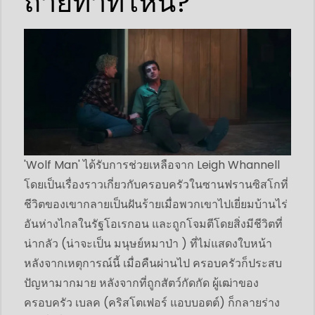
ถ่ายทำที่ไหน?
'Wolf Man' ได้รับการช่วยเหลือจาก Leigh Whannell
โดยเป็นเรื่องราวเกี่ยวกับครอบครัวในซานฟรานซิสโกที่
ชีวิตของเขากลายเป็นฝันร้ายเมื่อพวกเขาไปเยี่ยมบ้านไร่
อันห่างไกลในรัฐโอเรกอน และถูกโจมตีโดยสิ่งมีชีวิตที่
น่ากลัว (น่าจะเป็น มนุษย์หมาป่า ) ที่ไม่แสดงใบหน้า
หลังจากเหตุการณ์นี้ เมื่อคืนผ่านไป ครอบครัวก็ประสบ
ปัญหามากมาย หลังจากที่ถูกสัตว์กัดกัด ผู้เฒ่าของ
ครอบครัว เบลค (คริสโตเฟอร์ แอบบอตต์) ก็กลายร่าง