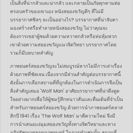
เป็นสิ่งที่น่ากลัวและน่ากลัว และกลายเป็นภัยคุกคามต่อ
ครอบครัวของเขาเอง หนังสยองขวัญดีๆ ที่ไม่มี
บรรยากาศชิลๆ จะเป็นอย่างไร? บรรยากาศที่น่าจับตา
มองสร้างหรือทำลายหนังสยองขวัญ ไม่ว่าคุณจะ
ต้องการเขย่าผู้ชมด้วยความหวาดกลัวหรือห่อหุ้มพวก
เขาด้วยความสยองขวัญแนวจิตวิทยา บรรยากาศโดย
รวมก็มีบทบาทสำคัญ
ภาพยนตร์สยองขวัญจะไม่สมบูรณ์หากไม่มีการเล่าเรื่อง
ด้วยภาพที่ชัดเจน เนื่องจากมีส่วนสำคัญต่อบรรยากาศนี้
ดังนั้นการเลือกสถานที่ที่ถูกต้องในการดำเนินการจึงเป็น
สิ่งสำคัญเสมอ 'Wolf Man' อาศัยบรรยากาศที่น่าดึงดูด
ใจอย่างมากเพื่อให้ผู้ชมรู้สึกหนาวสั่นและตื่นเต้นที่จำเป็น
สำหรับภาพยนตร์สยองขวัญ ด้วยการนำภาพยนตร์คลาส
สิกปี 1941 เรื่อง 'The Wolf Man' มาตีความใหม่ จึงมี
การนำเสนอแง่มุมสยองขวัญทั้งทางจิตวิทยาและทาง
อภิปรัชญาตลอดภาพยนตร์ ในการทำเช่นนั้น สถานที่